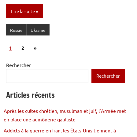
Lire la suite
Russie
Ukraine
Pagination
Articles
1
2
»
des
suivants
publications
Rechercher
Rechercher
Articles récents
Après les cultes chrétien, musulman et juif, l’Armée met
en place une aumônerie gaulliste
Addicts à la guerre en Iran, les États-Unis tiennent à