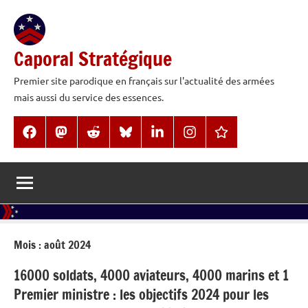
Aller
au
contenu
Caporal Stratégique
Premier site parodique en français sur l'actualité des armées
mais aussi du service des essences.
Facebook
Mastodon
Reddit
BlueSky
LinkedIn
Instagram
Threads
Mois :
août 2024
16000 soldats, 4000 aviateurs, 4000 marins et 1
Premier ministre : les objectifs 2024 pour les