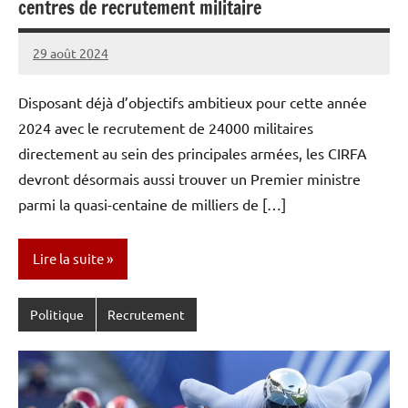
centres de recrutement militaire
29 août 2024
Caporal
Aucun
Stratégique
commentaire
Disposant déjà d’objectifs ambitieux pour cette année
2024 avec le recrutement de 24000 militaires
directement au sein des principales armées, les CIRFA
devront désormais aussi trouver un Premier ministre
parmi la quasi-centaine de milliers de […]
Lire la suite
Politique
Recrutement