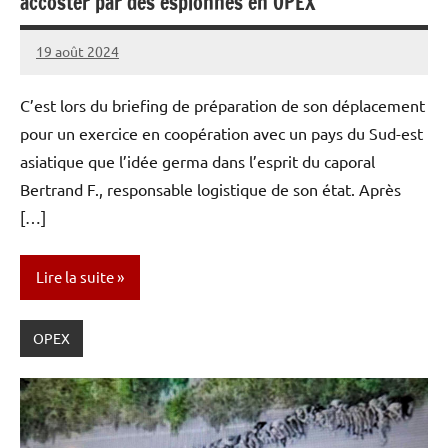
accoster par des espionnes en OPEX
19 août 2024
Caporal
Aucun
Stratégique
commentaire
C’est lors du briefing de préparation de son déplacement
pour un exercice en coopération avec un pays du Sud-est
asiatique que l’idée germa dans l’esprit du caporal
Bertrand F., responsable logistique de son état. Après
[…]
Lire la suite
OPEX