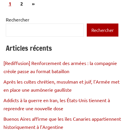
Pagination
Articles
1
2
»
des
suivants
publications
Rechercher
Rechercher
Articles récents
[Rediffusion] Renforcement des armées : la compagnie
créole passe au format bataillon
Après les cultes chrétien, musulman et juif, l’Armée met
en place une aumônerie gaulliste
Addicts à la guerre en Iran, les États-Unis tiennent à
reprendre une nouvelle dose
Buenos Aires affirme que les îles Canaries appartiennent
historiquement à l’Argentine