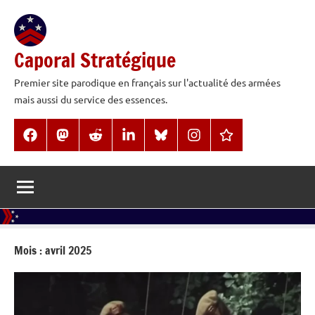
Aller
au
contenu
Caporal Stratégique
Premier site parodique en français sur l'actualité des armées
mais aussi du service des essences.
Facebook
Mastodon
Reddit
LinkedIn
BlueSky
Instagram
Threads
Mois :
avril 2025