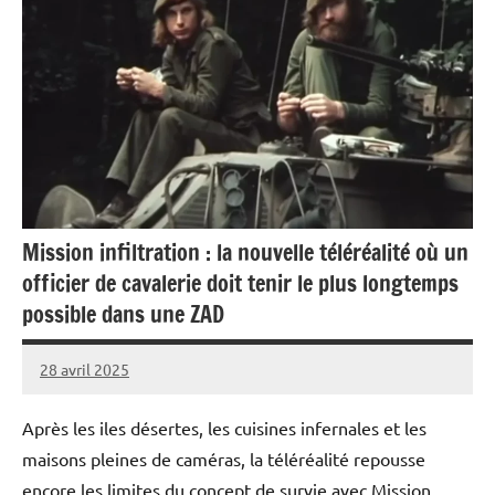
Mission infiltration : la nouvelle téléréalité où un
officier de cavalerie doit tenir le plus longtemps
possible dans une ZAD
28 avril 2025
Caporal
1
Stratégique
commentaire
Après les iles désertes, les cuisines infernales et les
maisons pleines de caméras, la téléréalité repousse
encore les limites du concept de survie avec Mission