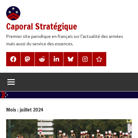
Aller
au
contenu
Caporal Stratégique
Premier site parodique en français sur l'actualité des armées
mais aussi du service des essences.
Facebook
Mastodon
Reddit
LinkedIn
BlueSky
Instagram
Threads
Mois :
juillet 2024