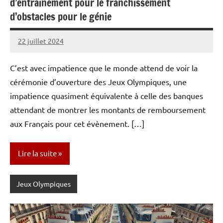
d’entrainement pour le franchissement
d’obstacles pour le génie
22 juillet 2024
Caporal
Aucun
Stratégique
commentaire
C’est avec impatience que le monde attend de voir la
cérémonie d’ouverture des Jeux Olympiques, une
impatience quasiment équivalente à celle des banques
attendant de montrer les montants de remboursement
aux Français pour cet évènement. […]
Lire la suite
Jeux Olympiques