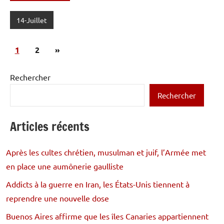
14-Juillet
Pagination
Articles
1
2
»
des
suivants
publications
Rechercher
Rechercher
Articles récents
Après les cultes chrétien, musulman et juif, l’Armée met
en place une aumônerie gaulliste
Addicts à la guerre en Iran, les États-Unis tiennent à
reprendre une nouvelle dose
Buenos Aires affirme que les îles Canaries appartiennent