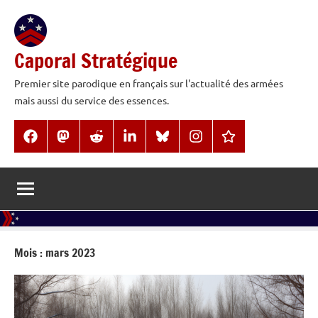
Aller
au
contenu
Caporal Stratégique
Premier site parodique en français sur l'actualité des armées
mais aussi du service des essences.
Facebook
Mastodon
Reddit
LinkedIn
BlueSky
Instagram
Threads
Mois :
mars 2023