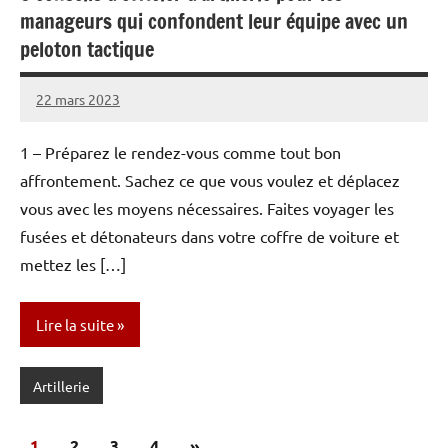
manageurs qui confondent leur équipe avec un
peloton tactique
22 mars 2023
Caporal
Aucun
Stratégique
commentaire
1 – Préparez le rendez-vous comme tout bon
affrontement. Sachez ce que vous voulez et déplacez
vous avec les moyens nécessaires. Faites voyager les
fusées et détonateurs dans votre coffre de voiture et
mettez les […]
Lire la suite
Artillerie
Pagination
Articles
1
2
3
4
»