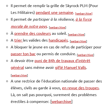
Il permet de remplir la grille de Skyrock PLM (Pour
Les Militaires)
pendant une semaine
.
[webarchive]
Il permet de
participer à la résilience,
à la force
morale de notre pays
.
[
webarchive
]
À
prendre des couleurs
au soleil.
[
webarchive
]
A
trier
les valides des
handicapés
.
[
webarchive
]
A bloquer le jeune en cas de refus de participer pour
passer ton bac
ou permis de conduire.
[
webarchive
]
A devoir être
puni de 84h de travaux d’intérêt
général
sans même avoir
giflé Manuel Valls
.
[
webarchive
]
A une rectrice de l’éducation nationale de passer des
élèves, civils au garde à vous,
en revue des troupes
.
Là, on sait pas pourquoi, surement des problèmes
érectiles à compenser. [
webarchive
]