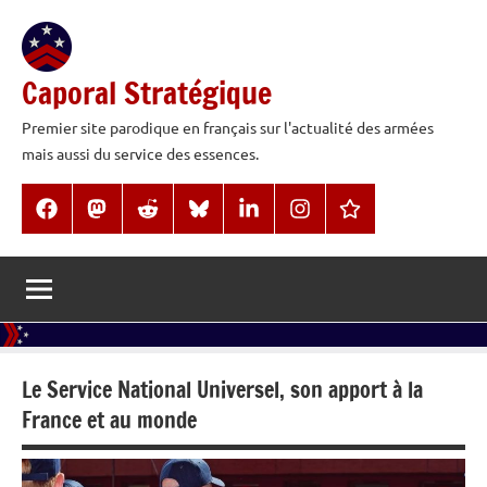
Aller
au
contenu
Caporal Stratégique
Premier site parodique en français sur l'actualité des armées
mais aussi du service des essences.
Facebook
Mastodon
Reddit
BlueSky
LinkedIn
Instagram
Threads
Le Service National Universel, son apport à la
France et au monde