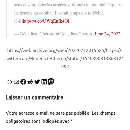
sens et sont, dans les armées, ordonnés à une finalité qui est
l'efficacité au combat. Il serait temps d'y réfléchir.
(1/n)
https://t.co/UWqEnIk4OI
— Bénédicte Chéron (@BenedicteCheron)
June 24, 2022
https://web.archive.org/web/20220712015625/https://t
witter.com/BenedicteCheron/status/1540390813863124
992
Lien
E-mail
Facebook
Reddit
Twitter
LinkedIn
Mastodon
Laisser un commentaire
Votre adresse e-mail ne sera pas publiée.
Les champs
obligatoires sont indiqués avec
*