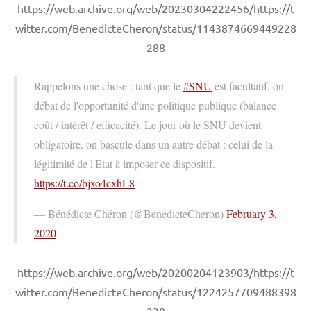
https://web.archive.org/web/20230304222456/https://t
witter.com/BenedicteCheron/status/1143874669449228
288
Rappelons une chose : tant que le
#SNU
est facultatif, on
débat de l'opportunité d'une politique publique (balance
coût / intérêt / efficacité). Le jour où le SNU devient
obligatoire, on bascule dans un autre débat : celui de la
légitimité de l'Etat à imposer ce dispositif.
https://t.co/bjxo4cxhL8
— Bénédicte Chéron (@BenedicteCheron)
February 3,
2020
https://web.archive.org/web/20200204123903/https://t
witter.com/BenedicteCheron/status/1224257709488398
338