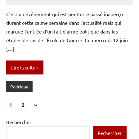
Caporal
Aucun
Stratégique
commentaire
C’est un événement qui est peut-être passé inaperçu
durant cette calme semaine dans l’actualité mais qui
marque l’entrée d’un fait d’arme politique dans les
études de cas de l’École de Guerre. Ce mercredi 12 juin
[…]
Lire la suite
Politique
Pagination
Articles
1
2
»
des
suivants
publications
Rechercher
Rechercher