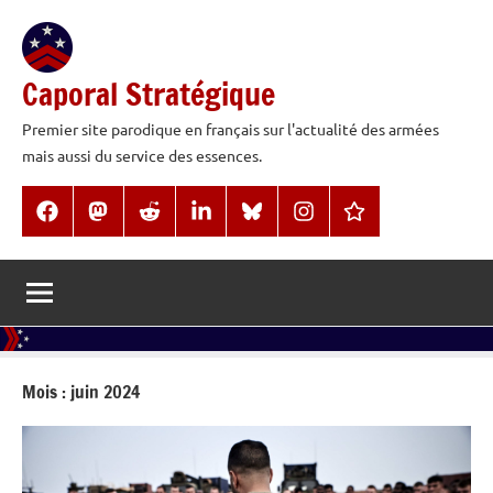
Aller
au
contenu
Caporal Stratégique
Premier site parodique en français sur l'actualité des armées
mais aussi du service des essences.
Facebook
Mastodon
Reddit
LinkedIn
BlueSky
Instagram
Threads
Mois :
juin 2024