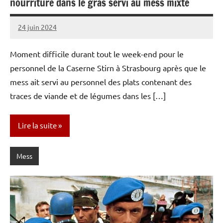
nourriture dans le gras servi au mess mixte
24 juin 2024
Caporal
Aucun
Stratégique
commentaire
Moment difficile durant tout le week-end pour le
personnel de la Caserne Stirn à Strasbourg après que le
mess ait servi au personnel des plats contenant des
traces de viande et de légumes dans les […]
Lire la suite
Mess