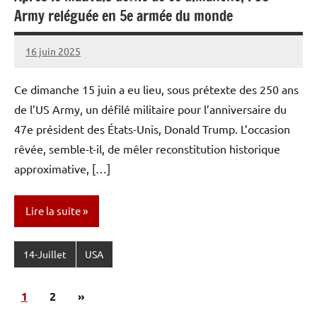
Army reléguée en 5e armée du monde
16 juin 2025
Caporal
1
Stratégique
commentaire
Ce dimanche 15 juin a eu lieu, sous prétexte des 250 ans
de l’US Army, un défilé militaire pour l’anniversaire du
47e président des États-Unis, Donald Trump. L’occasion
rêvée, semble-t-il, de mêler reconstitution historique
approximative, […]
Lire la suite
14-Juillet
USA
Pagination
Articles
1
2
»
des
suivants