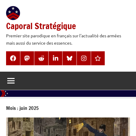
Aller
au
contenu
Caporal Stratégique
Premier site parodique en français sur l'actualité des armées
mais aussi du service des essences.
Facebook
Mastodon
Reddit
LinkedIn
BlueSky
Instagram
Threads
Mois :
juin 2025