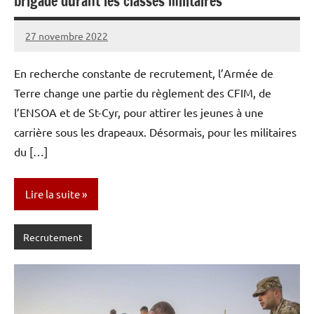
brigade durant les classes militaires
27 novembre 2022
Caporal
Aucun
Stratégique
commentaire
En recherche constante de recrutement, l’Armée de
Terre change une partie du règlement des CFIM, de
l’ENSOA et de St-Cyr, pour attirer les jeunes à une
carrière sous les drapeaux. Désormais, pour les militaires
du […]
Lire la suite
Recrutement