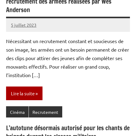
recrutement des armées réalisées par Wes
Anderson
5 juillet 2023
Caporal
Aucun
Stratégique
commentaire
Nécessitant un recrutement constant et soucieuses de
son image, les armées ont un besoin permanent de créer
des clips pour attirer des jeunes afin de compléter ses
mouvants effectifs. Pour réaliser un grand coup,
l’institution […]
Lire la suite
Cinéma
Recrutement
L’autotune désormais autorisé pour les chants de