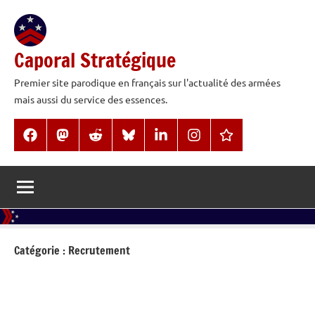
Aller
au
contenu
Caporal Stratégique
Premier site parodique en français sur l'actualité des armées
mais aussi du service des essences.
Facebook
Mastodon
Reddit
BlueSky
LinkedIn
Instagram
Threads
Catégorie :
Recrutement