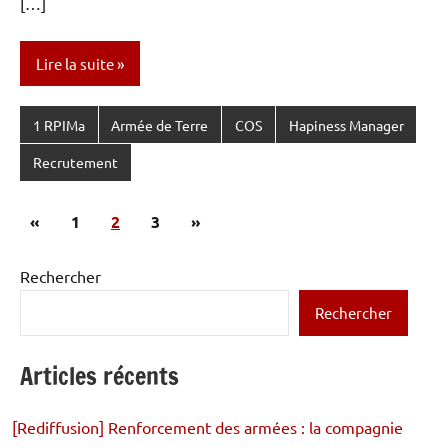
[…]
Lire la suite
1 RPIMa
Armée de Terre
COS
Hapiness Manager
Recrutement
Pagination
Publications
Articles
«
1
2
3
»
des
précédentes
suivants
publications
Rechercher
Rechercher
Articles récents
[Rediffusion] Renforcement des armées : la compagnie