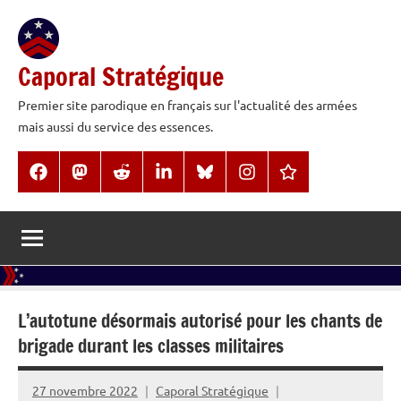
Aller
au
contenu
Caporal Stratégique
Premier site parodique en français sur l'actualité des armées
mais aussi du service des essences.
Facebook
Mastodon
Reddit
LinkedIn
BlueSky
Instagram
Threads
L’autotune désormais autorisé pour les chants de
brigade durant les classes militaires
27 novembre 2022
Caporal Stratégique