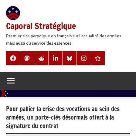
Aller
au
contenu
Caporal Stratégique
Premier site parodique en français sur l'actualité des armées
mais aussi du service des essences.
Facebook
Mastodon
Reddit
LinkedIn
BlueSky
Instagram
Threads
Pour pallier la crise des vocations au sein des
armées, un porte-clés désormais offert à la
signature du contrat