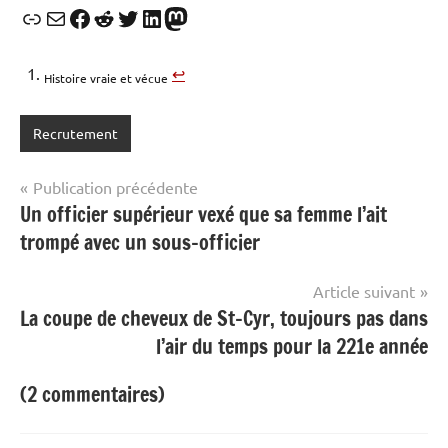
Lien
E-mail
Facebook
Reddit
Twitter
LinkedIn
Mastodon
↩︎
Histoire vraie et vécue
Recrutement
Navigation
Publication précédente
Un officier supérieur vexé que sa femme l’ait
de
trompé avec un sous-officier
l’article
Article suivant
La coupe de cheveux de St-Cyr, toujours pas dans
l’air du temps pour la 221e année
(2 commentaires)