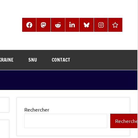
Facebook
Mastodon
Reddit
LinkedIn
BlueSky
Instagram
Threads
KRAINE
SNU
CONTACT
Rechercher
Recherche