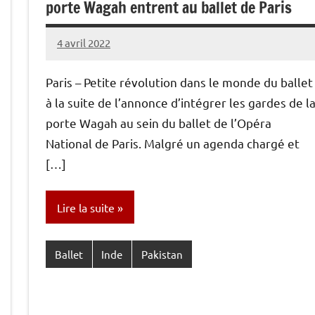
porte Wagah entrent au ballet de Paris
4 avril 2022
Caporal
1
Stratégique
commentaire
Paris – Petite révolution dans le monde du ballet
à la suite de l’annonce d’intégrer les gardes de l
porte Wagah au sein du ballet de l’Opéra
National de Paris. Malgré un agenda chargé et
[…]
Lire la suite
Ballet
Inde
Pakistan