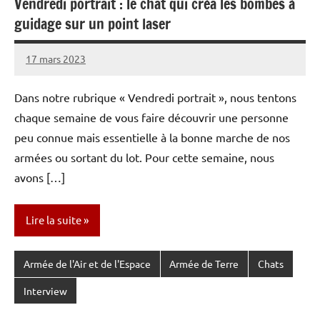
Vendredi portrait : le chat qui créa les bombes à
guidage sur un point laser
17 mars 2023
Caporal
Aucun
Stratégique
commentaire
Dans notre rubrique « Vendredi portrait », nous tentons
chaque semaine de vous faire découvrir une personne
peu connue mais essentielle à la bonne marche de nos
armées ou sortant du lot. Pour cette semaine, nous
avons […]
Lire la suite
Armée de l'Air et de l'Espace
Armée de Terre
Chats
Interview