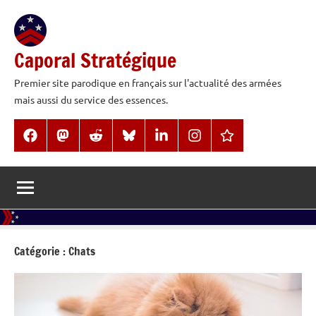
Aller
au
contenu
Caporal Stratégique
Premier site parodique en français sur l'actualité des armées
mais aussi du service des essences.
Facebook
Mastodon
Reddit
BlueSky
LinkedIn
Instagram
Threads
Catégorie :
Chats