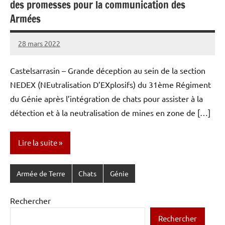
des promesses pour la communication des
Armées
28 mars 2022
Caporal
Aucun
Stratégique
commentaire
Castelsarrasin – Grande déception au sein de la section
NEDEX (NEutralisation D’EXplosifs) du 31ème Régiment
du Génie après l’intégration de chats pour assister à la
détection et à la neutralisation de mines en zone de […]
Lire la suite
Armée de Terre
Chats
Génie
Rechercher
Rechercher