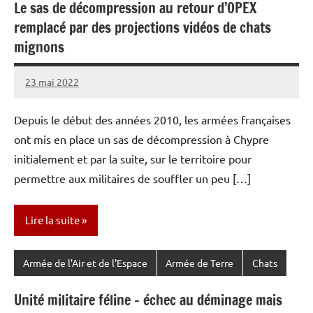
Le sas de décompression au retour d’OPEX
remplacé par des projections vidéos de chats
mignons
23 mai 2022
Caporal
Aucun
Stratégique
commentaire
Depuis le début des années 2010, les armées françaises
ont mis en place un sas de décompression à Chypre
initialement et par la suite, sur le territoire pour
permettre aux militaires de souffler un peu […]
Lire la suite
Armée de l'Air et de l'Espace
Armée de Terre
Chats
Unité militaire féline – échec au déminage mais