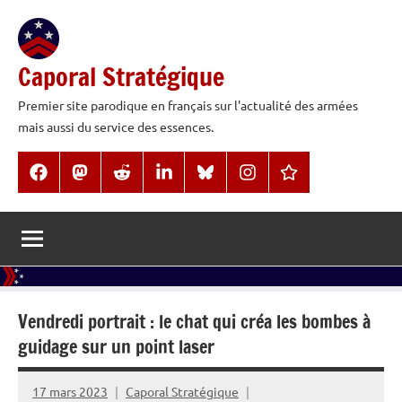
Aller
au
contenu
Caporal Stratégique
Premier site parodique en français sur l'actualité des armées
mais aussi du service des essences.
Facebook
Mastodon
Reddit
LinkedIn
BlueSky
Instagram
Threads
Vendredi portrait : le chat qui créa les bombes à
guidage sur un point laser
17 mars 2023
Caporal Stratégique