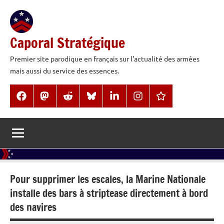
Aller
au
contenu
Caporal Stratégique
Premier site parodique en français sur l'actualité des armées
mais aussi du service des essences.
Facebook
Mastodon
Reddit
BlueSky
LinkedIn
Instagram
Threads
Pour supprimer les escales, la Marine Nationale
installe des bars à striptease directement à bord
des navires