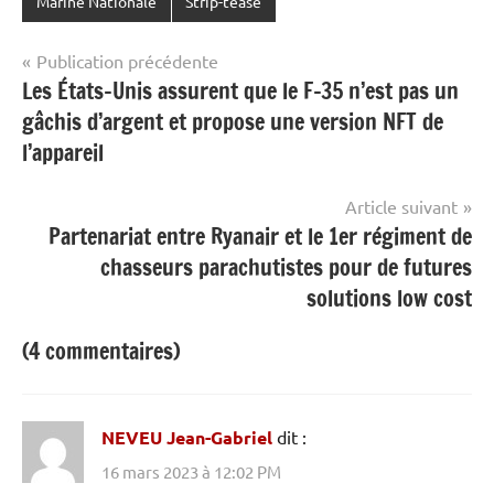
Marine Nationale
Strip-tease
Navigation
Publication précédente
Les États-Unis assurent que le F-35 n’est pas un
de
gâchis d’argent et propose une version NFT de
l’article
l’appareil
Article suivant
Partenariat entre Ryanair et le 1er régiment de
chasseurs parachutistes pour de futures
solutions low cost
(4 commentaires)
NEVEU Jean-Gabriel
dit :
16 mars 2023 à 12:02 PM