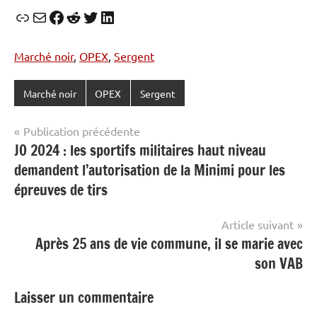
Lien
E-mail
Facebook
Reddit
Twitter
LinkedIn
Marché noir
, 
OPEX
, 
Sergent
Marché noir
OPEX
Sergent
Navigation
Publication précédente
JO 2024 : les sportifs militaires haut niveau
de
demandent l’autorisation de la Minimi pour les
l’article
épreuves de tirs
Article suivant
Après 25 ans de vie commune, il se marie avec
son VAB
Laisser un commentaire