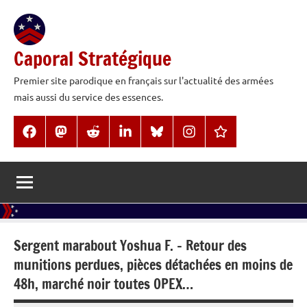
Aller
au
contenu
Caporal Stratégique
Premier site parodique en français sur l'actualité des armées
mais aussi du service des essences.
Facebook
Mastodon
Reddit
LinkedIn
BlueSky
Instagram
Threads
Sergent marabout Yoshua F. – Retour des
munitions perdues, pièces détachées en moins de
48h, marché noir toutes OPEX…