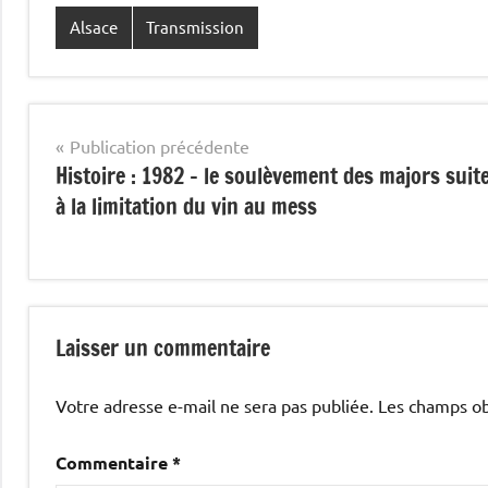
Alsace
Transmission
Navigation
Publication précédente
Histoire : 1982 – le soulèvement des majors suit
de
à la limitation du vin au mess
l’article
Laisser un commentaire
Votre adresse e-mail ne sera pas publiée.
Les champs ob
Commentaire
*