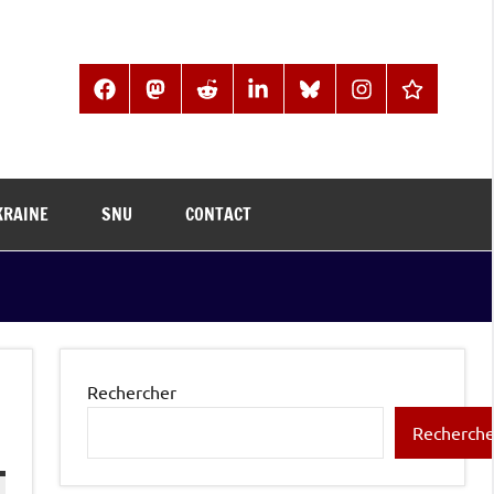
Facebook
Mastodon
Reddit
LinkedIn
BlueSky
Instagram
Threads
KRAINE
SNU
CONTACT
Rechercher
Recherche