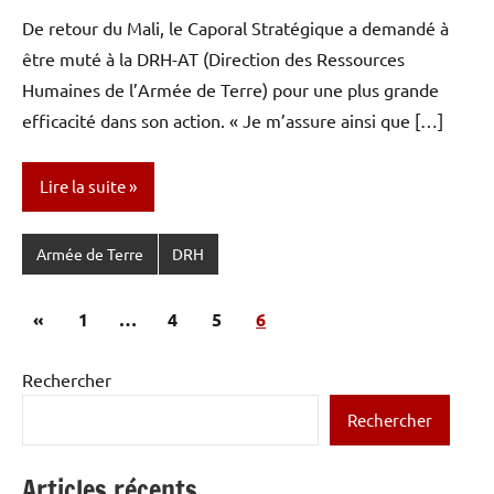
Stratégique
commentaire
De retour du Mali, le Caporal Stratégique a demandé à
être muté à la DRH-AT (Direction des Ressources
Humaines de l’Armée de Terre) pour une plus grande
efficacité dans son action. « Je m’assure ainsi que […]
Lire la suite
Armée de Terre
DRH
Pagination
Publications
«
1
…
4
5
6
des
précédentes
publications
Rechercher
Rechercher
Articles récents