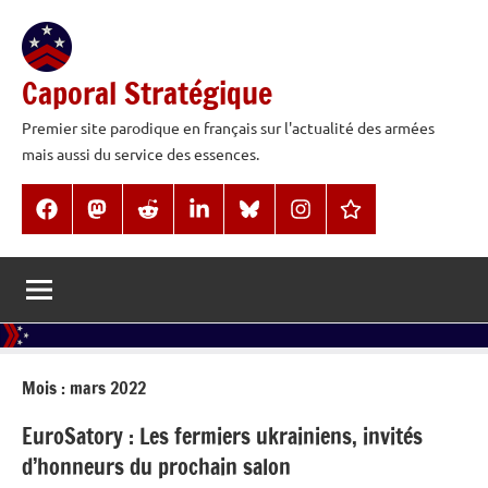
Aller
au
contenu
Caporal Stratégique
Premier site parodique en français sur l'actualité des armées
mais aussi du service des essences.
Facebook
Mastodon
Reddit
LinkedIn
BlueSky
Instagram
Threads
Mois :
mars 2022
EuroSatory : Les fermiers ukrainiens, invités
d’honneurs du prochain salon