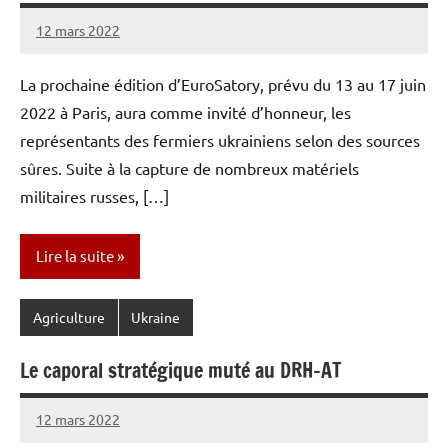
12 mars 2022
Caporal
1
Stratégique
commentaire
La prochaine édition d’EuroSatory, prévu du 13 au 17 juin
2022 à Paris, aura comme invité d’honneur, les
représentants des fermiers ukrainiens selon des sources
sûres. Suite à la capture de nombreux matériels
militaires russes, […]
Lire la suite
Agriculture
Ukraine
Le caporal stratégique muté au DRH-AT
12 mars 2022
Caporal
Aucun