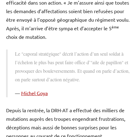
efficacité dans son action. « Je m’assure ainsi que toutes
les demandes d’affectations soient bien refusées pour
être envoyé à l’opposé géographique du régiment voulu.
ème
Après, il m’arrive d’être sympa et d’accepter le 5
choix de mutation.
«
»
Le
caporal stratégique
décrit l’action d’un seul soldat à
«
»
l’échelon le plus bas peut faire office d’
aile de papillon
et
provoquer des bouleversements. Et quand on parle d’action,
on parle surtout d’action négative.
Michel Goya
Depuis la rentrée, la DRH-AT a effectué des milliers de
mutations auprès des troupes engendrant frustrations,
déceptions mais aussi de bonnes surprises pour les
personnes au courant de ce fonctionnement.