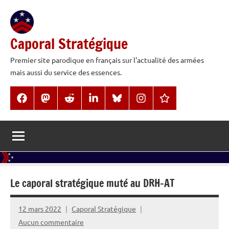
Aller
au
contenu
Caporal Stratégique
Premier site parodique en français sur l'actualité des armées
mais aussi du service des essences.
Facebook
Mastodon
Reddit
LinkedIn
BlueSky
Instagram
Threads
Le caporal stratégique muté au DRH-AT
12 mars 2022
Caporal Stratégique
Aucun commentaire