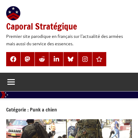
Aller
au
contenu
Caporal Stratégique
Premier site parodique en français sur l'actualité des armées
mais aussi du service des essences.
Facebook
Mastodon
Reddit
LinkedIn
BlueSky
Instagram
Threads
Catégorie :
Punk a chien