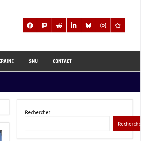
Facebook
Mastodon
Reddit
LinkedIn
BlueSky
Instagram
Threads
KRAINE
SNU
CONTACT
Rechercher
Recherche