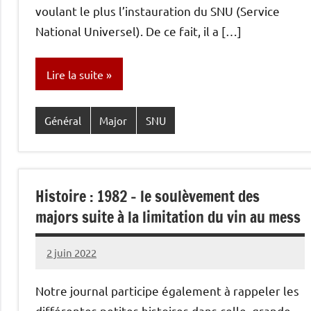
voulant le plus l’instauration du SNU (Service
National Universel). De ce fait, il a […]
Lire la suite
Général
Major
SNU
Histoire : 1982 – le soulèvement des
majors suite à la limitation du vin au mess
2 juin 2022
Caporal
Aucun
Stratégique
commentaire
Notre journal participe également à rappeler les
différentes petites histoires dans celle, grande,