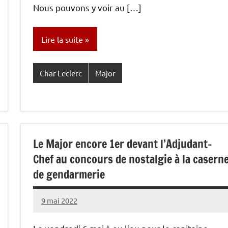
Nous pouvons y voir au […]
Lire la suite
Char Leclerc
Major
Le Major encore 1er devant l’Adjudant-
Chef au concours de nostalgie à la casern
de gendarmerie
9 mai 2022
Caporal
Aucun
Stratégique
commentaire