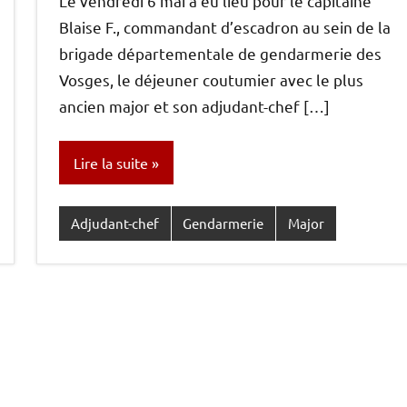
Le vendredi 6 mai à eu lieu pour le capitaine
Blaise F., commandant d’escadron au sein de la
brigade départementale de gendarmerie des
Vosges, le déjeuner coutumier avec le plus
ancien major et son adjudant-chef […]
Lire la suite
Adjudant-chef
Gendarmerie
Major