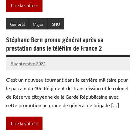
Lire la suite
Général
Major
SNU
Stéphane Bern promu général après sa
prestation dans le téléfilm de France 2
5 septembre 2022
Caporal
Aucun
Stratégique
commentaire
C’est un nouveau tournant dans la carrière militaire pour
le parrain du 40e Régiment de Transmission et le colonel
de Réserve citoyenne de la Garde Républicaine avec
cette promotion au grade de général de brigade […]
Lire la suite