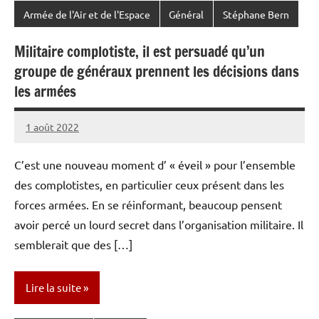
Armée de l'Air et de l'Espace
Général
Stéphane Bern
Militaire complotiste, il est persuadé qu’un
groupe de généraux prennent les décisions dans
les armées
1 août 2022
Caporal
Aucun
Stratégique
commentaire
C’est une nouveau moment d’ « éveil » pour l’ensemble
des complotistes, en particulier ceux présent dans les
forces armées. En se réinformant, beaucoup pensent
avoir percé un lourd secret dans l’organisation militaire. Il
semblerait que des […]
Lire la suite