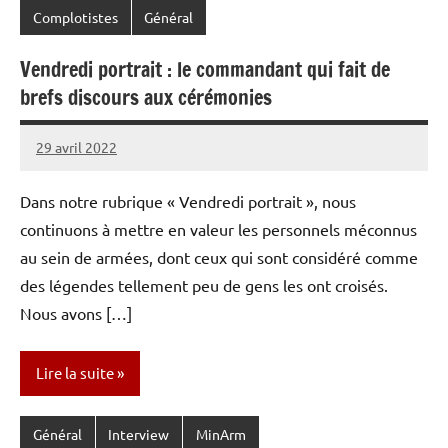
Complotistes
Général
Vendredi portrait : le commandant qui fait de
brefs discours aux cérémonies
29 avril 2022
Caporal
Aucun
Stratégique
commentaire
Dans notre rubrique « Vendredi portrait », nous
continuons à mettre en valeur les personnels méconnus
au sein de armées, dont ceux qui sont considéré comme
des légendes tellement peu de gens les ont croisés.
Nous avons […]
Lire la suite
Général
Interview
MinArm