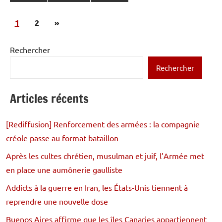
Pagination
Articles
1
2
»
des
suivants
publications
Rechercher
Rechercher
Articles récents
[Rediffusion] Renforcement des armées : la compagnie
créole passe au format bataillon
Après les cultes chrétien, musulman et juif, l’Armée met
en place une aumônerie gaulliste
Addicts à la guerre en Iran, les États-Unis tiennent à
reprendre une nouvelle dose
Buenos Aires affirme que les îles Canaries appartiennent