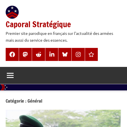
Aller
au
contenu
Caporal Stratégique
Premier site parodique en français sur l'actualité des armées
mais aussi du service des essences.
Facebook
Mastodon
Reddit
LinkedIn
BlueSky
Instagram
Threads
Catégorie :
Général