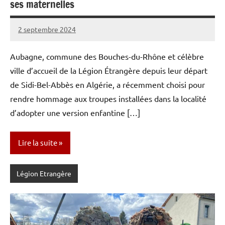
ses maternelles
2 septembre 2024
Caporal
Aucun
Stratégique
commentaire
Aubagne, commune des Bouches-du-Rhône et célèbre
ville d’accueil de la Légion Étrangère depuis leur départ
de Sidi-Bel-Abbès en Algérie, a récemment choisi pour
rendre hommage aux troupes installées dans la localité
d’adopter une version enfantine […]
Lire la suite
Légion Etrangère