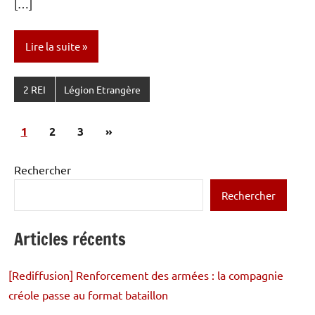
[…]
Lire la suite
2 REI
Légion Etrangère
Pagination
Articles
1
2
3
»
des
suivants
publications
Rechercher
Rechercher
Articles récents
[Rediffusion] Renforcement des armées : la compagnie
créole passe au format bataillon