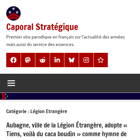
Aller
au
contenu
Caporal Stratégique
Premier site parodique en français sur l'actualité des armées
mais aussi du service des essences.
Facebook
Mastodon
Reddit
LinkedIn
BlueSky
Instagram
Threads
Catégorie :
Légion Etrangère
Aubagne, ville de la Légion Étrangère, adopte «
Tiens, voilà du caca boudin » comme hymne de