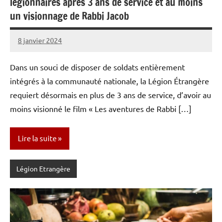
légionnaires après 3 ans de service et au moins
un visionnage de Rabbi Jacob
8 janvier 2024
Caporal
Aucun
Stratégique
commentaire
Dans un souci de disposer de soldats entièrement
intégrés à la communauté nationale, la Légion Étrangère
requiert désormais en plus de 3 ans de service, d’avoir au
moins visionné le film « Les aventures de Rabbi […]
Lire la suite
Légion Etrangère