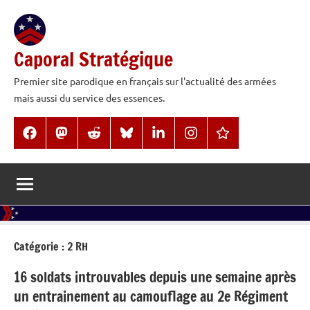
Aller
au
contenu
Caporal Stratégique
Premier site parodique en français sur l'actualité des armées
mais aussi du service des essences.
Facebook
Mastodon
Reddit
BlueSky
LinkedIn
Instagram
Threads
Catégorie :
2 RH
16 soldats introuvables depuis une semaine après
un entrainement au camouflage au 2e Régiment