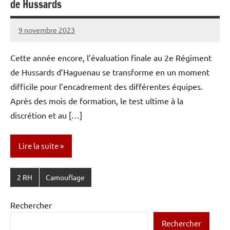
de Hussards
9 novembre 2023
Caporal
1
Stratégique
commentaire
Cette année encore, l’évaluation finale au 2e Régiment
de Hussards d’Haguenau se transforme en un moment
difficile pour l’encadrement des différentes équipes.
Après des mois de formation, le test ultime à la
discrétion et au […]
Lire la suite
2 RH
Camouflage
Rechercher
Rechercher