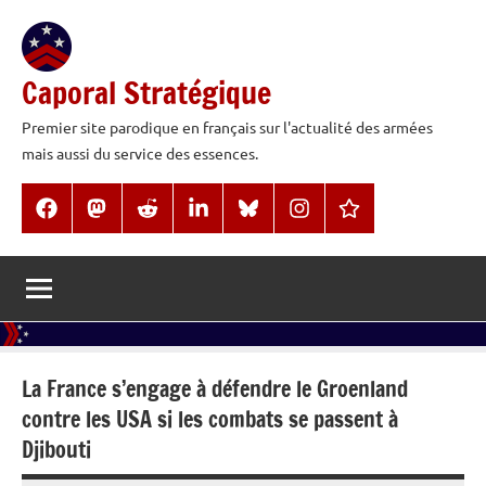
Aller
au
contenu
Caporal Stratégique
Premier site parodique en français sur l'actualité des armées
mais aussi du service des essences.
Facebook
Mastodon
Reddit
LinkedIn
BlueSky
Instagram
Threads
La France s’engage à défendre le Groenland
contre les USA si les combats se passent à
Djibouti