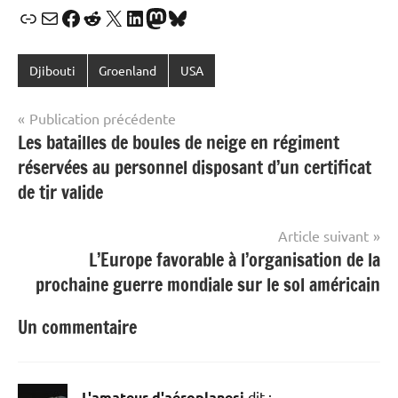
Lien
E-mail
Facebook
Reddit
X
LinkedIn
Mastodon
Bluesky
Djibouti
Groenland
USA
Navigation
Publication précédente
Les batailles de boules de neige en régiment
de
réservées au personnel disposant d’un certificat
l’article
de tir valide
Article suivant
L’Europe favorable à l’organisation de la
prochaine guerre mondiale sur le sol américain
Un commentaire
L'amateur d'aéroplanesi
dit :