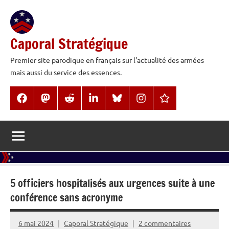
Aller
au
contenu
Caporal Stratégique
Premier site parodique en français sur l'actualité des armées
mais aussi du service des essences.
Facebook
Mastodon
Reddit
LinkedIn
BlueSky
Instagram
Threads
5 officiers hospitalisés aux urgences suite à une
conférence sans acronyme
6 mai 2024
Caporal Stratégique
2 commentaires