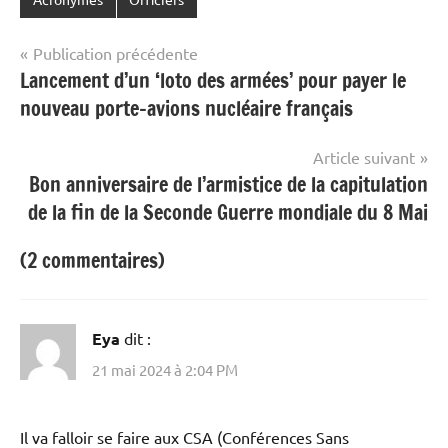
Navigation
Publication précédente
Lancement d’un ‘loto des armées’ pour payer le
de
nouveau porte-avions nucléaire français
l’article
Article suivant
Bon anniversaire de l’armistice de la capitulation
de la fin de la Seconde Guerre mondiale du 8 Mai
(2 commentaires)
Eya
dit :
21 mai 2024 à 2:04 PM
Il va falloir se faire aux CSA (Conférences Sans