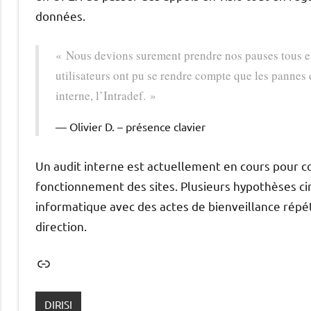
données.
« Nous devions surement prendre nos pauses tous en
utilisateurs ont pu se rendre compte que les pannes 
interne, l’Intradef. »
Olivier D. – présence clavier
Un audit interne est actuellement en cours pour co
fonctionnement des sites. Plusieurs hypothèses cir
informatique avec des actes de bienveillance répété
direction.
Lien
DIRISI