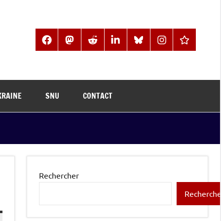
Facebook
Mastodon
Reddit
LinkedIn
BlueSky
Instagram
Threads
KRAINE
SNU
CONTACT
Rechercher
Recherche