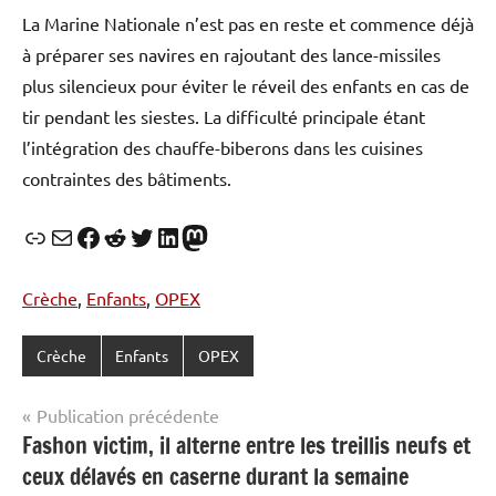
La Marine Nationale n’est pas en reste et commence déjà
à préparer ses navires en rajoutant des lance-missiles
plus silencieux pour éviter le réveil des enfants en cas de
tir pendant les siestes. La difficulté principale étant
l’intégration des chauffe-biberons dans les cuisines
contraintes des bâtiments.
Lien
E-mail
Facebook
Reddit
Twitter
LinkedIn
Mastodon
Crèche
, 
Enfants
, 
OPEX
Crèche
Enfants
OPEX
Navigation
Publication précédente
Fashon victim, il alterne entre les treillis neufs et
de
ceux délavés en caserne durant la semaine
l’article