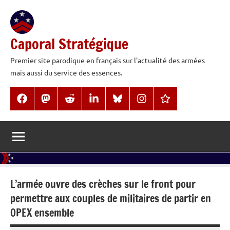
Aller
au
contenu
Caporal Stratégique
Premier site parodique en français sur l'actualité des armées
mais aussi du service des essences.
Facebook
Mastodon
Reddit
LinkedIn
BlueSky
Instagram
Threads
L’armée ouvre des crèches sur le front pour
permettre aux couples de militaires de partir en
OPEX ensemble