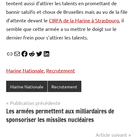
tentent aussi d’attirer les talents en promettant de
bannir salsifis et choux de Bruxelles mais au vu de la file
d’attente devant le
CIRFA de la Marine à Strasbourg
, il
semble que cette armée a su mettre le doigt sur le
dernier frein pour s’attirer les talents.
Lien
E-mail
Facebook
Reddit
Twitter
LinkedIn
Marine Nationale
, 
Recrutement
Marine Nationale
Recrutement
Navigation
Publication précédente
Les armées permettent aux milliardaires de
de
sponsoriser les missiles nucléaires
l’article
Article suivant