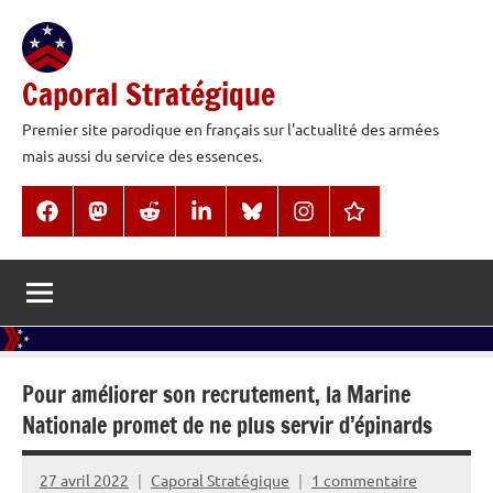
Aller
au
contenu
Caporal Stratégique
Premier site parodique en français sur l'actualité des armées
mais aussi du service des essences.
Facebook
Mastodon
Reddit
LinkedIn
BlueSky
Instagram
Threads
Pour améliorer son recrutement, la Marine
Nationale promet de ne plus servir d’épinards
27 avril 2022
Caporal Stratégique
1 commentaire