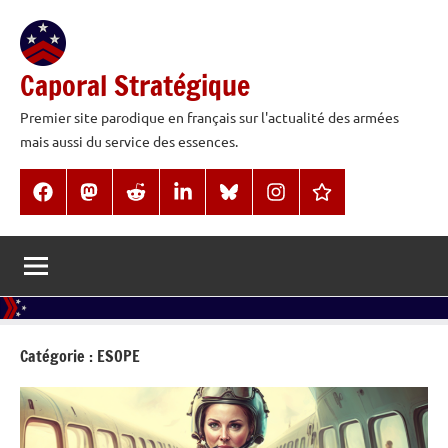
Aller
au
contenu
Caporal Stratégique
Premier site parodique en français sur l'actualité des armées
mais aussi du service des essences.
Facebook
Mastodon
Reddit
LinkedIn
BlueSky
Instagram
Threads
Catégorie :
ESOPE