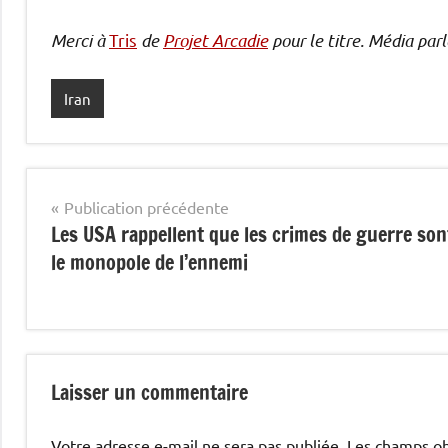
Merci à
Tris
de
Projet Arcadie
pour le titre. Média parl
Iran
Navigation
Publication précédente
Les USA rappellent que les crimes de guerre son
de
le monopole de l’ennemi
l’article
Laisser un commentaire
Votre adresse e-mail ne sera pas publiée.
Les champs ob