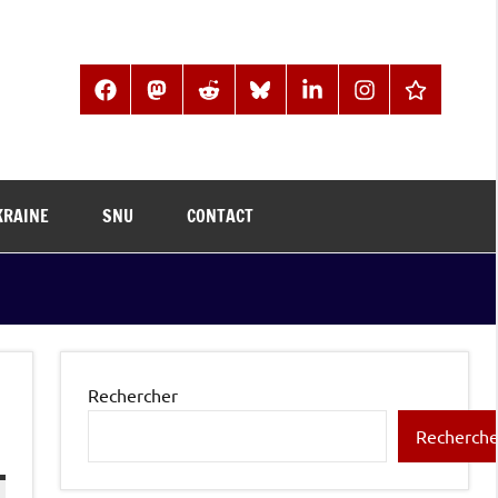
Facebook
Mastodon
Reddit
BlueSky
LinkedIn
Instagram
Threads
KRAINE
SNU
CONTACT
Rechercher
Recherche