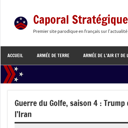
Aller
au
Caporal Stratégique
contenu
Premier site parodique en français sur l'actualit
ACCUEIL
ARMÉE DE TERRE
ARMÉE DE L’AIR ET DE 
Guerre du Golfe, saison 4 : Trump
l’Iran