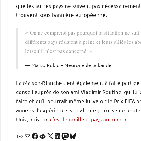
que les autres pays ne suivent pas nécessairement un
trouvent sous bannière européenne.
« On ne comprend pas pourquoi la situation ne suit 
différents pays résistent à peine et leurs alliés le
lorsqu’il n’est pas concerné. »
Marco Rubio – Neurone de la bande
La Maison-Blanche tient également à faire part de 
conseil auprès de son ami Vladimir Poutine, qui lui 
faire et qu’il pourrait même lui valoir le Prix FIF
années d’expérience, son alter ego russe ne peut s
Unis, puisque
c’est le meilleur pays au monde
.
Lien
E-mail
Facebook
Reddit
X
LinkedIn
Mastodon
Bluesky