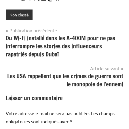
Non classé
Navigation
Publication précédente
Du Wi-Fi installé dans les A-400M pour ne pas
de
interrompre les stories des influenceurs
l’article
rapatriés depuis Dubaï
Article suivant
Les USA rappellent que les crimes de guerre sont
le monopole de l’ennemi
Laisser un commentaire
Votre adresse e-mail ne sera pas publiée.
Les champs
obligatoires sont indiqués avec
*