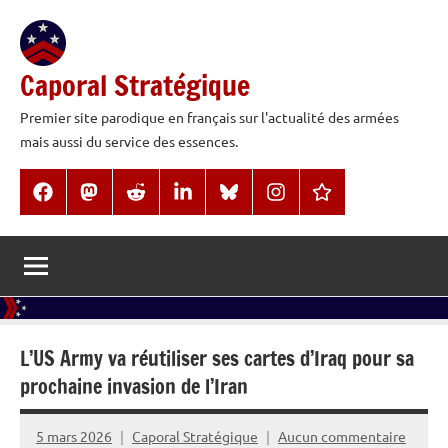
Aller
au
contenu
Caporal Stratégique
Premier site parodique en français sur l'actualité des armées
mais aussi du service des essences.
Facebook
Mastodon
Reddit
LinkedIn
BlueSky
Instagram
Threads
L’US Army va réutiliser ses cartes d’Iraq pour sa
prochaine invasion de l’Iran
5 mars 2026
Caporal Stratégique
Aucun commentaire