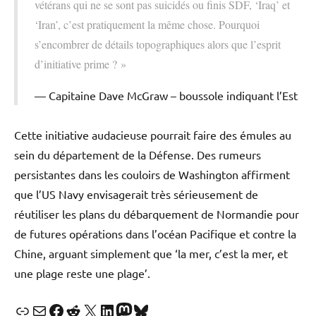
vétérans qui ne se sont pas suicidés ou finis SDF, ‘Iraq’ et
‘Iran’, c’est pratiquement la même chose. Pourquoi
s’encombrer de détails topographiques alors que l’esprit
d’initiative prime ? »
Capitaine Dave McGraw – boussole indiquant l’Est
Cette initiative audacieuse pourrait faire des émules au
sein du département de la Défense. Des rumeurs
persistantes dans les couloirs de Washington affirment
que l’US Navy envisagerait très sérieusement de
réutiliser les plans du débarquement de Normandie pour
de futures opérations dans l’océan Pacifique et contre la
Chine, arguant simplement que ‘la mer, c’est la mer, et
une plage reste une plage’.
Lien
E-mail
Facebook
Reddit
X
LinkedIn
Mastodon
Bluesky