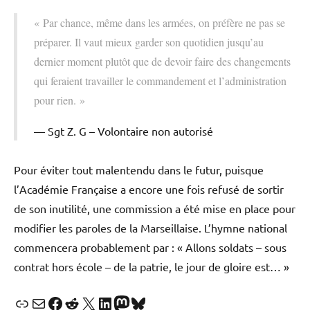
« Par chance, même dans les armées, on préfère ne pas se
préparer. Il vaut mieux garder son quotidien jusqu’au
dernier moment plutôt que de devoir faire des changements
qui feraient travailler le commandement et l’administration
pour rien. »
Sgt Z. G – Volontaire non autorisé
Pour éviter tout malentendu dans le futur, puisque
l’Académie Française a encore une fois refusé de sortir
de son inutilité, une commission a été mise en place pour
modifier les paroles de la Marseillaise. L’hymne national
commencera probablement par : « Allons soldats – sous
contrat hors école – de la patrie, le jour de gloire est… »
Lien
E-mail
Facebook
Reddit
X
LinkedIn
Mastodon
Bluesky