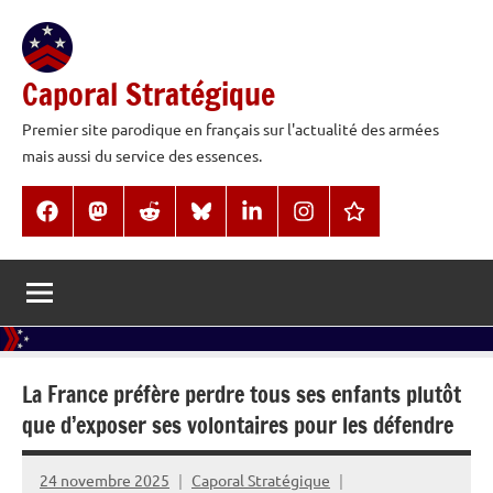
Aller
au
contenu
Caporal Stratégique
Premier site parodique en français sur l'actualité des armées
mais aussi du service des essences.
Facebook
Mastodon
Reddit
BlueSky
LinkedIn
Instagram
Threads
La France préfère perdre tous ses enfants plutôt
que d’exposer ses volontaires pour les défendre
24 novembre 2025
Caporal Stratégique