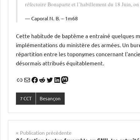
réfectoire Bonaparte et l’habillement du 18 Juin, on
Caporal N. B. – 1m68
Cette habitude de baptême a entrainé quelques mes
implémentations du ministère des armées. Un bure
répartition entre les toponymes concernant l’ancie
désormais attribués équitablement.
Lien
E-mail
Facebook
Reddit
Twitter
LinkedIn
Mastodon
7 CCT
Besançon
Navigation
Publication précédente