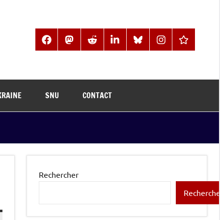
Facebook
Mastodon
Reddit
LinkedIn
BlueSky
Instagram
Threads
KRAINE
SNU
CONTACT
Rechercher
Recherche