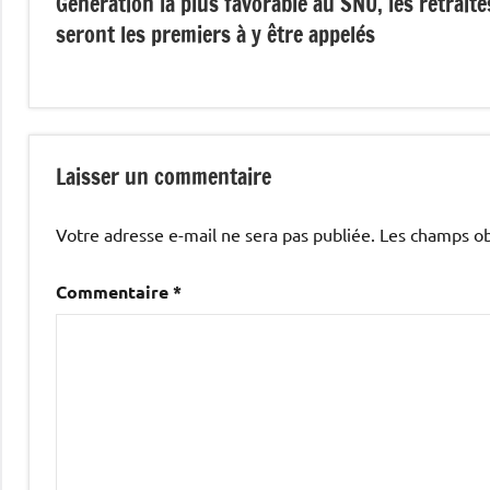
Génération la plus favorable au SNU, les retraité
de
seront les premiers à y être appelés
l’article
Laisser un commentaire
Votre adresse e-mail ne sera pas publiée.
Les champs ob
Commentaire
*