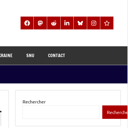
Facebook
Mastodon
Reddit
LinkedIn
BlueSky
Instagram
Threads
KRAINE
SNU
CONTACT
Rechercher
Recherche