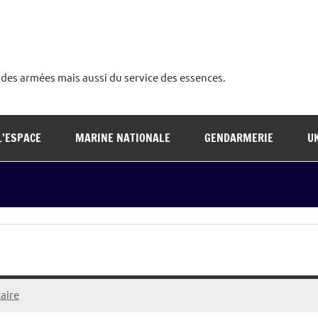
é des armées mais aussi du service des essences.
L’ESPACE
MARINE NATIONALE
GENDARMERIE
U
aire