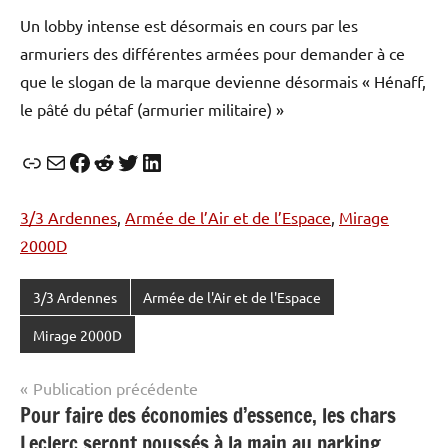
Un lobby intense est désormais en cours par les
armuriers des différentes armées pour demander à ce
que le slogan de la marque devienne désormais « Hénaff,
le pâté du pétaf (armurier militaire) »
Lien
E-mail
Facebook
Reddit
Twitter
LinkedIn
3/3 Ardennes
, 
Armée de l’Air et de l’Espace
, 
Mirage
2000D
3/3 Ardennes
Armée de l'Air et de l'Espace
Mirage 2000D
Navigation
Publication précédente
Pour faire des économies d’essence, les chars
de
Leclerc seront poussés à la main au parking