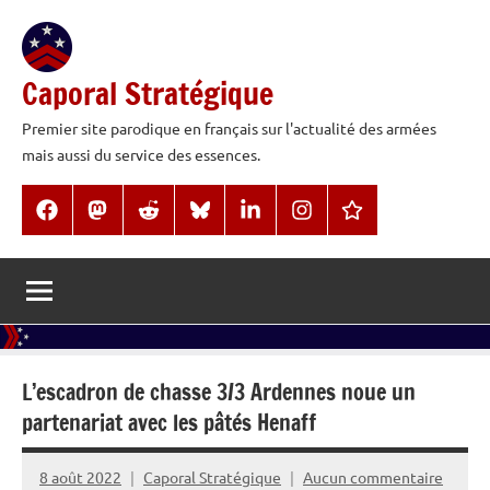
Aller
au
contenu
Caporal Stratégique
Premier site parodique en français sur l'actualité des armées
mais aussi du service des essences.
Facebook
Mastodon
Reddit
BlueSky
LinkedIn
Instagram
Threads
L’escadron de chasse 3/3 Ardennes noue un
partenariat avec les pâtés Henaff
8 août 2022
Caporal Stratégique
Aucun commentaire