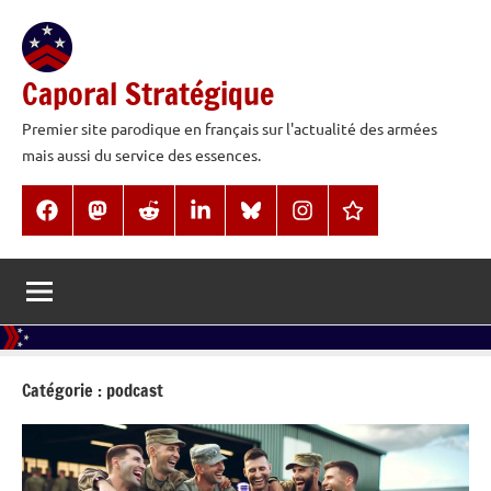
Aller
au
contenu
Caporal Stratégique
Premier site parodique en français sur l'actualité des armées
mais aussi du service des essences.
Facebook
Mastodon
Reddit
LinkedIn
BlueSky
Instagram
Threads
Catégorie :
podcast