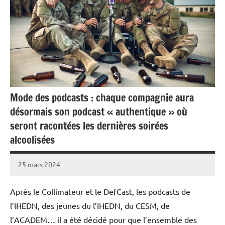
Mode des podcasts : chaque compagnie aura
désormais son podcast « authentique » où
seront racontées les dernières soirées
alcoolisées
25 mars 2024
Caporal
Aucun
Stratégique
commentaire
Après le Collimateur et le DefCast, les podcasts de
l’IHEDN, des jeunes du l’IHEDN, du CESM, de
l’ACADEM… il a été décidé pour que l’ensemble des