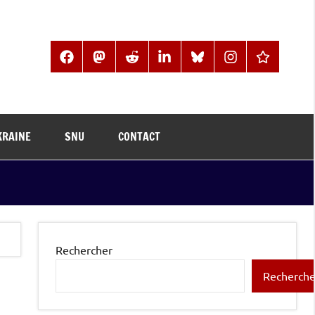
Facebook
Mastodon
Reddit
LinkedIn
BlueSky
Instagram
Threads
KRAINE
SNU
CONTACT
Rechercher
Recherche