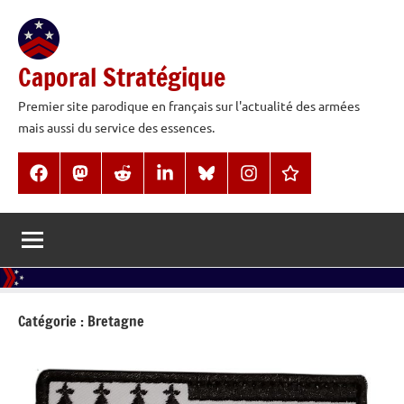
Aller
au
contenu
Caporal Stratégique
Premier site parodique en français sur l'actualité des armées
mais aussi du service des essences.
Facebook
Mastodon
Reddit
LinkedIn
BlueSky
Instagram
Threads
Catégorie :
Bretagne