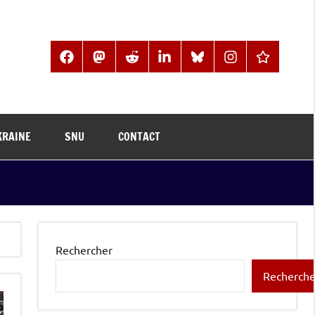
Facebook
Mastodon
Reddit
LinkedIn
BlueSky
Instagram
Threads
KRAINE
SNU
CONTACT
Rechercher
Recherche