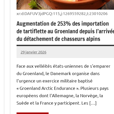
xr:d:DAFUV3jdPGQ:115,j:1269559282,t:23010206
Augmentation de 253% des importation
de tartiflette au Groenland depuis l’arrivé
du détachement de chasseurs alpins
29 janvier 2026
Caporal
Aucun
Stratégique
commentaire
Face aux velléités états-uniennes de s’emparer
du Groenland, le Danemark organise dans
l’urgence un exercice militaire baptisé
« Groenland Arctic Endurance ». Plusieurs pays
européens dont l’Allemagne, la Norvège, la
Suède et la France y participent. Les […]