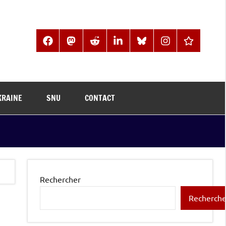
Facebook
Mastodon
Reddit
LinkedIn
BlueSky
Instagram
Threads
KRAINE
SNU
CONTACT
Rechercher
Recherche