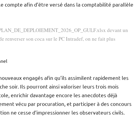
le compte afin d’être versé dans la comptabilité parallèle
ntitulé PLAN_DE_DEPLOIEMENT_2026_OP_GULF.xlsx devant un
 renverser son coca sur le PC Intradef, on ne fait plus
nnel
 nouveaux engagés afin qu’ils assimilent rapidement les
 soir. Ils pourront ainsi valoriser leurs trois mois
cole, enrichir davantage encore les anecdotes déjà
ment vécu par procuration, et participer à des concours
ution ne cesse d’impressionner les observateurs civils.