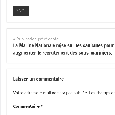
SNCF
Navigation
Publication précédente
La Marine Nationale mise sur les canicules pour
de
augmenter le recrutement des sous-mariniers.
l’article
Laisser un commentaire
Votre adresse e-mail ne sera pas publiée.
Les champs ob
Commentaire
*