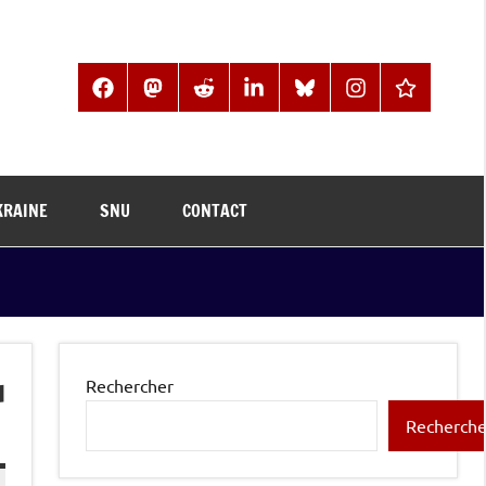
Facebook
Mastodon
Reddit
LinkedIn
BlueSky
Instagram
Threads
KRAINE
SNU
CONTACT
u
Rechercher
Recherche