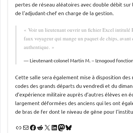
pertes de réseau aléatoires avec double débit sur 
de l’adjudant-chef en charge de la gestion.
« Voir un lieutenant ouvrir un fichier Excel i
faux voyageur qui mange un paquet de chips, avant de
authentique. »
Lieutenant-colonel Martin M. – Iznogoud fonctio
Cette salle sera également mise à disposition des
codes des grands départs du vendredi et du dimanche
d’expérience militaire auprès d’autres élèves en é
largement déformées des anciens qui les ont égale
de bras de fer dont le niveau de gêne pour l’instit
Lien
E-mail
Facebook
Reddit
X
LinkedIn
Mastodon
Bluesky