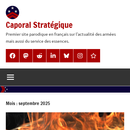
Aller
au
contenu
Caporal Stratégique
Premier site parodique en français sur l'actualité des armées
mais aussi du service des essences.
Facebook
Mastodon
Reddit
LinkedIn
BlueSky
Instagram
Threads
Mois :
septembre 2025