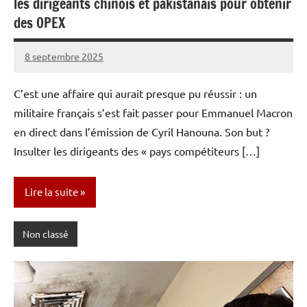
les dirigeants chinois et pakistanais pour obtenir
des OPEX
8 septembre 2025
Caporal
Aucun
Stratégique
commentaire
C’est une affaire qui aurait presque pu réussir : un
militaire français s’est fait passer pour Emmanuel Macron
en direct dans l’émission de Cyril Hanouna. Son but ?
Insulter les dirigeants des « pays compétiteurs […]
Lire la suite
Non classé