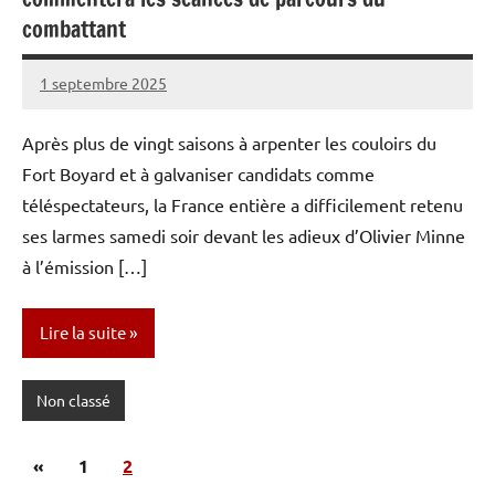
combattant
1 septembre 2025
Caporal
Aucun
Stratégique
commentaire
Après plus de vingt saisons à arpenter les couloirs du
Fort Boyard et à galvaniser candidats comme
téléspectateurs, la France entière a difficilement retenu
ses larmes samedi soir devant les adieux d’Olivier Minne
à l’émission […]
Lire la suite
Non classé
Pagination
Publications
«
1
2