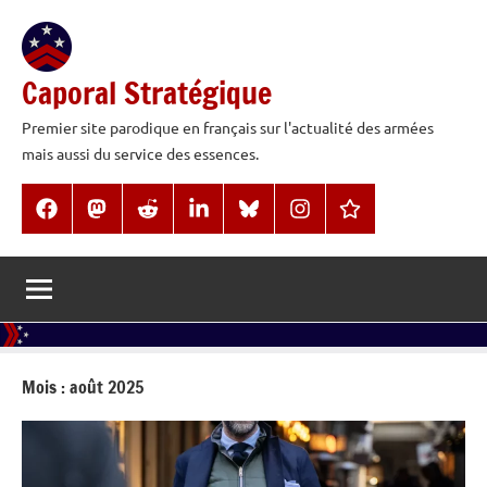
Aller
au
contenu
Caporal Stratégique
Premier site parodique en français sur l'actualité des armées
mais aussi du service des essences.
Facebook
Mastodon
Reddit
LinkedIn
BlueSky
Instagram
Threads
Mois :
août 2025