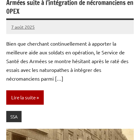
Armées suite à l’intégration de nécromanciens en
OPEX
7 août 2025
Caporal
Aucun
Stratégique
commentaire
Bien que cherchant continuellement à apporter la
meilleure aide aux soldats en opération, le Service de
Santé des Armées se montre hésitant après le raté des
essais avec les naturopathes à intégrer des
nécromanciens parmi […]
Lire la suite
SSA