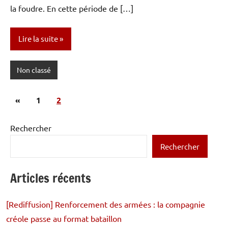
la foudre. En cette période de […]
Lire la suite
Non classé
Pagination
Publications
«
1
2
des
précédentes
publications
Rechercher
Rechercher
Articles récents
[Rediffusion] Renforcement des armées : la compagnie
créole passe au format bataillon