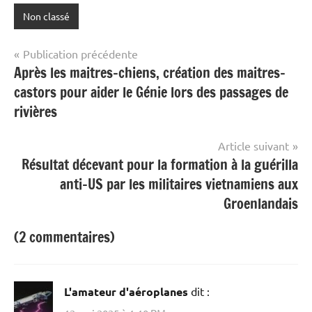
Non classé
Navigation
Publication précédente
Après les maitres-chiens, création des maitres-
de
castors pour aider le Génie lors des passages de
l’article
rivières
Article suivant
Résultat décevant pour la formation à la guérilla
anti-US par les militaires vietnamiens aux
Groenlandais
(2 commentaires)
L'amateur d'aéroplanes
dit :