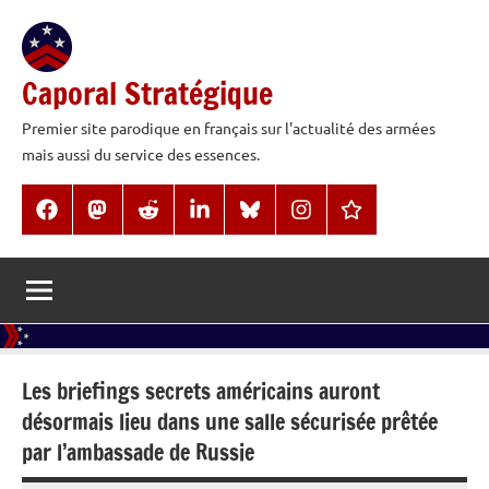
Aller
au
contenu
Caporal Stratégique
Premier site parodique en français sur l'actualité des armées
mais aussi du service des essences.
Facebook
Mastodon
Reddit
LinkedIn
BlueSky
Instagram
Threads
Les briefings secrets américains auront
désormais lieu dans une salle sécurisée prêtée
par l’ambassade de Russie