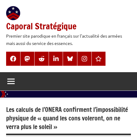
Aller
au
contenu
Caporal Stratégique
Premier site parodique en français sur l'actualité des armées
mais aussi du service des essences.
Facebook
Mastodon
Reddit
LinkedIn
BlueSky
Instagram
Threads
Les calculs de l’ONERA confirment l’impossibilité
physique de « quand les cons voleront, on ne
verra plus le soleil »