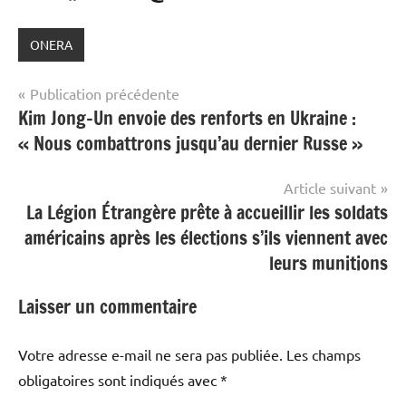
ONERA
Navigation
Publication précédente
Kim Jong-Un envoie des renforts en Ukraine :
de
« Nous combattrons jusqu’au dernier Russe »
l’article
Article suivant
La Légion Étrangère prête à accueillir les soldats
américains après les élections s’ils viennent avec
leurs munitions
Laisser un commentaire
Votre adresse e-mail ne sera pas publiée.
Les champs
obligatoires sont indiqués avec
*