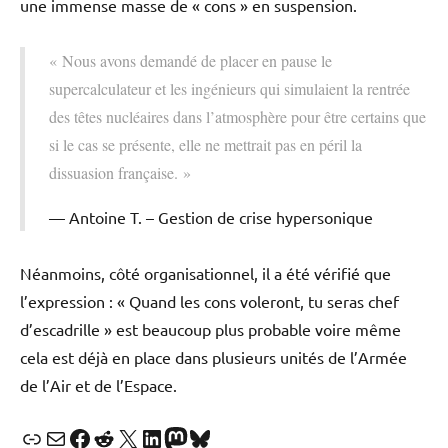
une immense masse de « cons » en suspension.
« Nous avons demandé de placer en pause le
supercalculateur et les ingénieurs qui simulaient la rentrée
des têtes nucléaires dans l’atmosphère pour être certains que
si le cas se présente, elle ne mettrait pas en péril la
dissuasion française. »
Antoine T. – Gestion de crise hypersonique
Néanmoins, côté organisationnel, il a été vérifié que
l’expression : « Quand les cons voleront, tu seras chef
d’escadrille » est beaucoup plus probable voire même
cela est déjà en place dans plusieurs unités de l’Armée
de l’Air et de l’Espace.
Lien
E-mail
Facebook
Reddit
X
LinkedIn
Mastodon
Bluesky