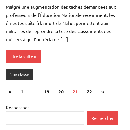
Stratégique
commentaires
Malgré une augmentation des tâches demandées aux
professeurs de l’Éducation Nationale récemment, les
émeutes suite à la mort de Nahel permettent aux
militaires de reprendre la tête des classements des
métiers à qui l’on réclame […]
Lire la suite
Non classé
Pagination
Publications
Articles
«
1
…
19
20
21
22
»
des
précédentes
suivants
publications
Rechercher
Rechercher