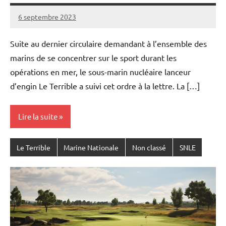
6 septembre 2023
Caporal
2
Stratégique
commentaires
Suite au dernier circulaire demandant à l’ensemble des
marins de se concentrer sur le sport durant les
opérations en mer, le sous-marin nucléaire lanceur
d’engin Le Terrible a suivi cet ordre à la lettre. La […]
Lire la suite
Le Terrible
Marine Nationale
Non classé
SNLE