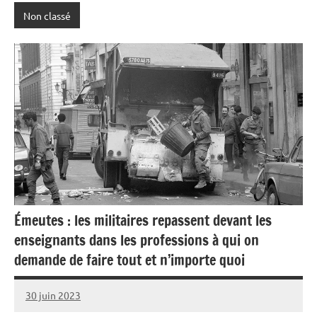
Non classé
Émeutes : les militaires repassent devant les
enseignants dans les professions à qui on
demande de faire tout et n’importe quoi
30 juin 2023
Caporal
2