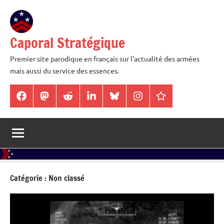
Aller
au
contenu
Caporal Stratégique
Premier site parodique en français sur l'actualité des armées
mais aussi du service des essences.
Facebook
Mastodon
Reddit
LinkedIn
BlueSky
Instagram
Threads
Catégorie :
Non classé