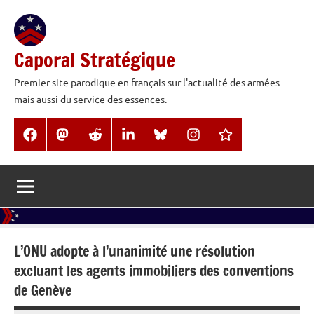
Aller
au
contenu
Caporal Stratégique
Premier site parodique en français sur l'actualité des armées
mais aussi du service des essences.
Facebook
Mastodon
Reddit
LinkedIn
BlueSky
Instagram
Threads
L’ONU adopte à l’unanimité une résolution
excluant les agents immobiliers des conventions
de Genève