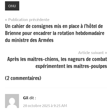
ONU
Navigation
Publication précédente
Un cahier de consignes mis en place à l’hôtel de
de
Brienne pour encadrer la rotation hebdomadaire
l’article
du ministre des Armées
Article suivant
Après les maitres-chiens, les nageurs de combat
expérimentent les maitres-poulpes
(2 commentaires)
Gil
dit :
28 octobre 2025 à 9:25 AM