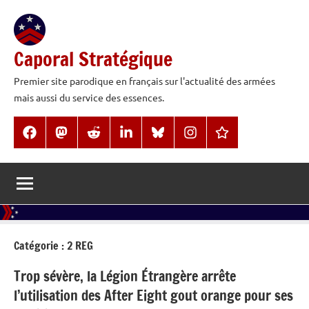
Aller
au
contenu
Caporal Stratégique
Premier site parodique en français sur l'actualité des armées
mais aussi du service des essences.
Facebook
Mastodon
Reddit
LinkedIn
BlueSky
Instagram
Threads
Catégorie :
2 REG
Trop sévère, la Légion Étrangère arrête
l’utilisation des After Eight gout orange pour ses