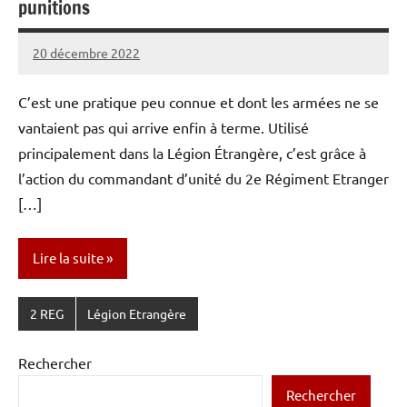
punitions
20 décembre 2022
Caporal
Aucun
Stratégique
commentaire
C’est une pratique peu connue et dont les armées ne se
vantaient pas qui arrive enfin à terme. Utilisé
principalement dans la Légion Étrangère, c’est grâce à
l’action du commandant d’unité du 2e Régiment Etranger
[…]
Lire la suite
2 REG
Légion Etrangère
Rechercher
Rechercher