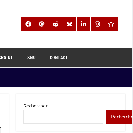
Facebook
Mastodon
Reddit
BlueSky
LinkedIn
Instagram
Threads
KRAINE
SNU
CONTACT
Rechercher
Recherche