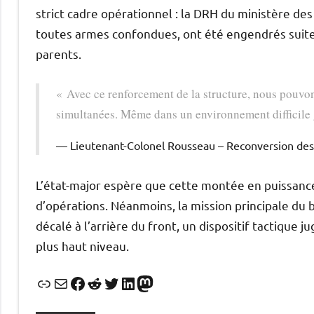
strict cadre opérationnel : la DRH du ministère de
toutes armes confondues, ont été engendrés suite a
parents.
« Avec ce renforcement de la structure, nous pouvon
simultanées. Même dans un environnement difficile
Lieutenant-Colonel Rousseau – Reconversion de
L’état-major espère que cette montée en puissance 
d’opérations. Néanmoins, la mission principale du
décalé à l’arrière du front, un dispositif tactique 
plus haut niveau.
Lien
E-mail
Facebook
Reddit
Twitter
LinkedIn
Mastodon