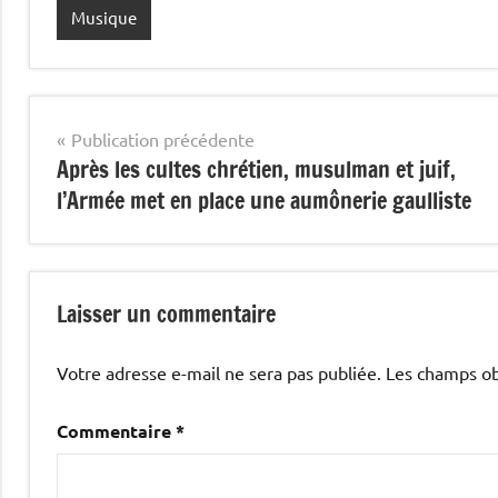
Musique
Navigation
Publication précédente
Après les cultes chrétien, musulman et juif,
de
l’Armée met en place une aumônerie gaulliste
l’article
Laisser un commentaire
Votre adresse e-mail ne sera pas publiée.
Les champs ob
Commentaire
*