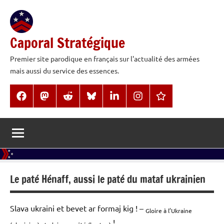
Aller
au
contenu
Caporal Stratégique
Premier site parodique en français sur l'actualité des armées
mais aussi du service des essences.
Facebook
Mastodon
Reddit
BlueSky
LinkedIn
Instagram
Threads
Le paté Hénaff, aussi le paté du mataf ukrainien
Slava ukraini et bevet ar formaj kig ! –
Gloire à l’Ukraine
!